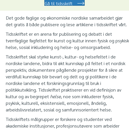
Gå til tidsskrift
Det gode faglige og økonomiske nordiske samarbeidet gjør
det gratis å både publisere og lese artiklene i tidsskriftet vårt.
Tidsskriftet er en arena for publisering og debatt i det
tverrfaglige fagfeltet for kunst og kultur innen fysisk og psykisk
helse, sosial inkludering og helse- og omsorgsarbeid.
Tidsskriftet skal styrke kunst-, kultur- og helsefeltet i de
nordiske landene, bidra til økt kunnskap på feltet i et nordisk
perspektiv, dokumentere pågående prosjekter for å sikre at
verdifull kunnskap blir bevart og delt og gi politikere i de
nordiske landene et forskningsgrunnlag til bruk i
politikkutvikling. Tidsskriftet praktiserer en vid definisjon av
kultur og av begrepet
helse
, noe som inkluderer fysisk,
psykisk, kulturell, eksistensiell, emosjonell, åndelig,
arbeidslivsrelatert, sosial og samfunnsorientert helse.
Tidsskriftets målgrupper er forskere og studenter ved
akademiske institusjoner, profesjonsutøvere som arbeider