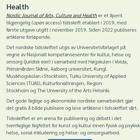
Health
Nordic Journal of Arts, Culture and Health
er et åpent
tilgjengelig (
open
access) tidsskrift etablert i 2019, med
første utgave utgitt i november 2019. Siden 2022 publiseres
artiklene forløpende.
Det nordiske tidsskriftet utgis av Universitetsforlaget på
vegne av Nasjonalt kompetansesenter for kultur, helse og
omsorg (juridisk eier) i samarbeid med Høgskulen i Volda,
Primärvården Skåne, Aalborg universitet, Kungl.
Musikhögskolan i Stockholm, Turku University of Applied
Sciences (TUAS), Kulturforvältningen, Region
Stockholm og The University of the Arts Helsinki.
Det gode faglige og økonomiske nordiske samarbeidet gjør
det gratis å både publisere og lese artiklene i tidsskriftet vårt.
Tidsskriftet er en arena for publisering og debatt i det
tverrfaglige fagfeltet for kunst og kultur innen fysisk og psykisk
helse, sosial inkludering og helse- og omsorgsarbeid.