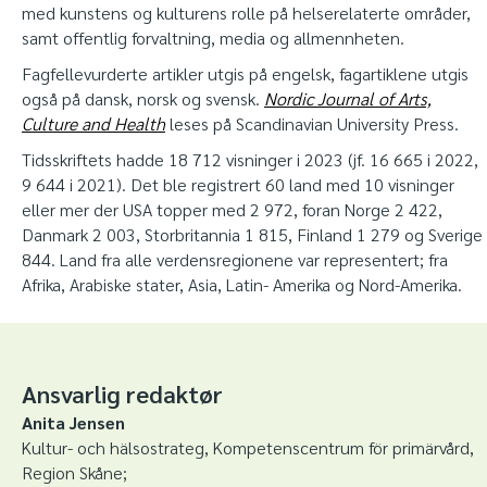
med kunstens og kulturens rolle på helserelaterte områder,
samt offentlig forvaltning, media og allmennheten.
Fagfellevurderte artikler utgis på engelsk, fagartiklene utgis
også på dansk, norsk og svensk.
Nordic Journal of Arts,
Culture and Health
leses på Scandinavian University Press.
Tidsskriftets hadde 18 712 visninger i 2023 (jf. 16 665 i 2022,
9 644 i 2021). Det ble registrert 60 land med 10 visninger
eller mer der USA topper med 2 972, foran Norge 2 422,
Danmark 2 003, Storbritannia 1 815, Finland 1 279 og Sverige
844. Land fra alle verdensregionene var representert; fra
Afrika, Arabiske stater, Asia, Latin- Amerika og Nord-Amerika.
Ansvarlig redaktør
Anita Jensen
Kultur- och hälsostrateg, Kompetenscentrum för primärvård,
Region Skåne;