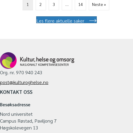
1
2
3
…
14
Neste »
Les flere aktuelle saker
Org. nr. 970 940 243
post@kulturoghelse.no
KONTAKT OSS
Besøksadresse
Nord universitet
Campus Røstad, Paviljong 7
Høgskolevegen 13