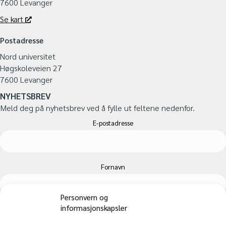
7600 Levanger
Se kart
Postadresse
Nord universitet
Høgskoleveien 27
7600 Levanger
NYHETSBREV
Meld deg på nyhetsbrev ved å fylle ut feltene nedenfor.
E-postadresse
Fornavn
Personvern og
informasjonskapsler
Etternavn