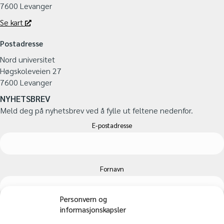
7600 Levanger
Se kart
Postadresse
Nord universitet
Høgskoleveien 27
7600 Levanger
NYHETSBREV
Meld deg på nyhetsbrev ved å fylle ut feltene nedenfor.
E-postadresse
Fornavn
Personvern og
informasjonskapsler
Etternavn