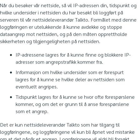
Når du besøker vår nettside, så vil IP-adressen din, tidspunkt og
hvilke undersider i nettsiden du har besøkt bli loggført på
serveren til vår nettsideleverandør Talkto. Formålet med denne
loggføringen er utelukkende å kunne avdekke og stoppe
dataangrep mot nettsiden, og på den måten opprettholde
sikkerheten og tilgjengeligheten på nettsiden.
IP-adressene lagres for å kunne finne og blokkere IP-
adresser som angrepstrafikk kommer fra.
Informasjon om hvilke undersider som er forespurt
lagres for å kunne se hvilke deler av nettsiden som
eventuelt angripes.
Tidspunkt lagres for å kunne se hvor ofte forespørslene
kommer, og om det er grunn til å anse forespørslene
som et angrep.
Det er kun nettsideleverandør Talkto som har tilgang til
loggføringene, og loggføringene vil kun bli åpnet ved mistanke
om at det pågår et angrep. Loggføringene vil aldri bli forsøkt