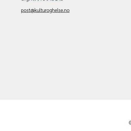
post@kulturoghelse.no
©