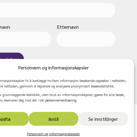
rnavn
Etternavn
Personvern og informasjonskapsler
ormasjonskapsler til å kartlegge hvilken informasjon besøkende oppsøker i nettsiden,
dre nettsiden, gjennom å registrere og analysere anonymisert besøksstatistikk.
v grunnleggende statistikk, uten bruk av informasjonskapsler, gjøres for alle besøk,
 reserverer deg mot det i vår
personvernerklæring
.
Facebook
Instagram
Youtube
Godta
Avslå
Se innstillinger
g.
Personvern og informasjonskapsler