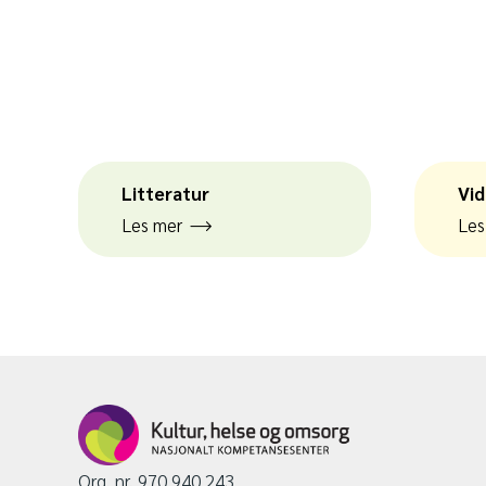
navigation
Litteratur
Vid
Les mer
Les
Org. nr. 970 940 243