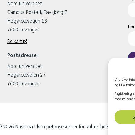
Nord universitet
Campus Røstad, Paviljong 7
Høgskolevegen 13
Fo
7600 Levanger
Se kart
Postadresse
Nord universitet
Høgskoleveien 27
Vi bruker inf
7600 Levanger
og til å forbe
Registrering a
med mindre du
 2026 Nasjonalt kompetansesenter for kultur, helse og omsor