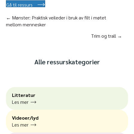
Gå til ressurs
Posts
← Mønster: Praktisk veileder i bruk av filt i møtet
mellom mennesker
navigation
Trim og trall →
Alle ressurskategorier
Litteratur
Les mer
Videoer/lyd
Les mer