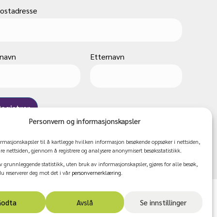
ostadresse
rnavn
Etternavn
Personvern og informasjonskapsler
ormasjonskapsler til å kartlegge hvilken informasjon besøkende oppsøker i nettsiden,
dre nettsiden, gjennom å registrere og analysere anonymisert besøksstatistikk.
v grunnleggende statistikk, uten bruk av informasjonskapsler, gjøres for alle besøk,
 reserverer deg mot det i vår
personvernerklæring
.
Facebook
Instagram
Youtube
Godta
Avslå
Se innstillinger