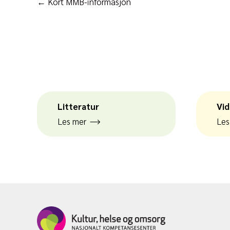
Posts
← Kort MMB-informasjon
navigation
Litteratur
Vid
Les mer
Les