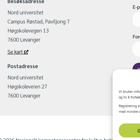
Besøksadresse
E-p
Nord universitet
Campus Røstad, Paviljong 7
Høgskolevegen 13
Fo
7600 Levanger
Se kart
Postadresse
Nord universitet
Høgskoleveien 27
Vi bruker inf
7600 Levanger
og til å forbe
Registrering a
med mindre du