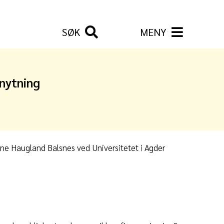
SØK
MENY
knytning
nne Haugland Balsnes ved Universitetet i Agder