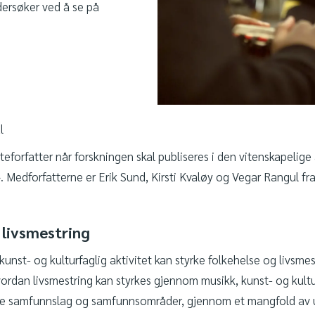
rsøker ved å se på
l
steforfatter når forskningen skal publiseres i den vitenskapeli
». Medforfatterne er Erik Sund, Kirsti Kvaløy og Vegar Rangul f
 livsmestring
nst- og kulturfaglig aktivitet kan styrke folkehelse og livsmest
vordan livsmestring kan styrkes gjennom musikk, kunst- og kult
alle samfunnslag og samfunnsområder, gjennom et mangfold av u