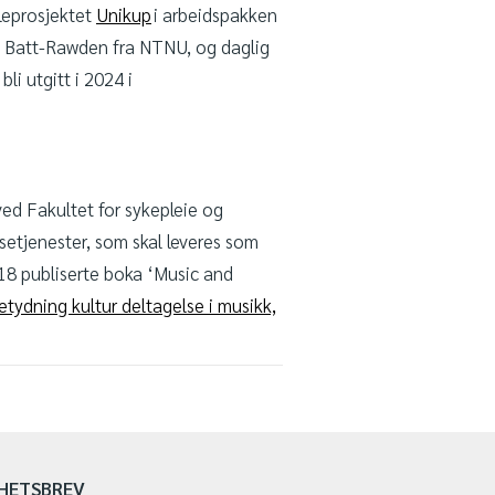
oleprosjektet
Unikup
i arbeidspakken
 Batt-Rawden fra NTNU, og daglig
li utgitt i 2024 i
ved Fakultet for sykepleie og
setjenester, som skal leveres som
018 publiserte boka ‘Music and
etydning kultur deltagelse i musikk,
HETSBREV