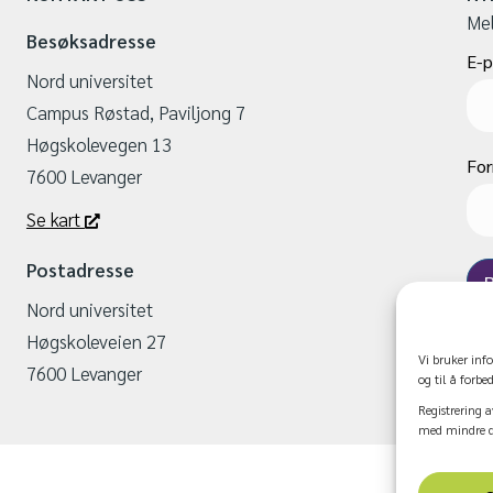
Mel
Besøksadresse
E-p
Nord universitet
Campus Røstad, Paviljong 7
Høgskolevegen 13
Fo
7600 Levanger
Se kart
Postadresse
Nord universitet
Høgskoleveien 27
Vi bruker inf
7600 Levanger
og til å forbe
Registrering a
med mindre du