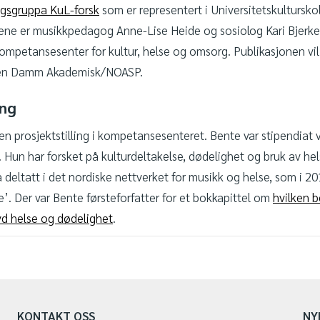
ngsgruppa KuL-forsk
som er representert i Universitetskultursk
ne er musikkpedagog Anne-Lise Heide og sosiolog Kari Bjerke
ompetansesenter for kultur, helse og omsorg. Publikasjonen vil b
en Damm Akademisk/NOASP.
ing
i en prosjektstilling i kompetansesenteret. Bente var stipendiat 
 Hun har forsket på kulturdeltakelse, dødelighet og bruk av hel
eltatt i det nordiske nettverket for musikk og helse, som i 2
’. Der var Bente førsteforfatter for et bokkapittel om
hvilken b
vd helse og dødelighet
.
KONTAKT OSS
NY