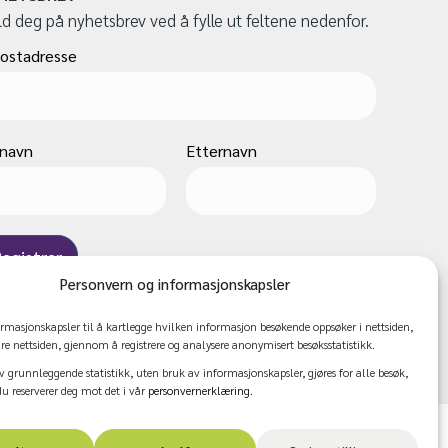
d deg på nyhetsbrev ved å fylle ut feltene nedenfor.
ostadresse
rnavn
Etternavn
Personvern og informasjonskapsler
ormasjonskapsler til å kartlegge hvilken informasjon besøkende oppsøker i nettsiden,
dre nettsiden, gjennom å registrere og analysere anonymisert besøksstatistikk.
v grunnleggende statistikk, uten bruk av informasjonskapsler, gjøres for alle besøk,
 reserverer deg mot det i vår
personvernerklæring
.
Facebook
Instagram
Youtube