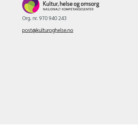
Org. nr. 970 940 243
post@kulturoghelse.no