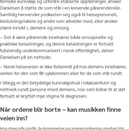
formidle kunnskap og utfordre etablerte oppfatninger, ønsker
Danielsen å støtte de som står i en krevende pårørenderolle.
Samtidig henvender podkasten seg også til helsepersonell,
beslutningstakere og andre som arbeider med, eller ønsker
større innsikt i, demens og omsorg.
– Det å være pårørende innebærer både emosjonelle og
praktiske belastninger, og denne belastningen er fortsatt
fullstendig underkommunisert i norsk offentlighet, skriver
Danielsen på sin nettside.
– Norsk helsevesen er ikke forberedt på hva demens innebærer,
verken for den som får sykdommen eller for de som står rundt.
I tillegg er det betydelige kunnskapshull i lokalsamfunn og
nettverk rundt persone rmed demens, noe som bidrar til at det
fortsatt er knyttet mye stigma til diagnosen.
Når ordene blir borte – kan musikken finne
veien inn?
Hva skjer når språk, hukommelse og kommunikasjon gradvis blir