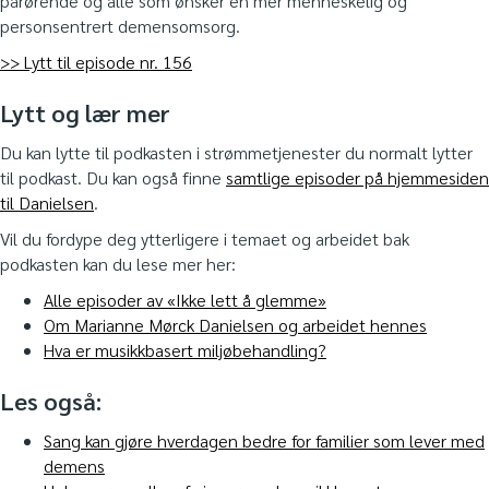
pårørende og alle som ønsker en mer menneskelig og
personsentrert demensomsorg.
>> Lytt til episode nr. 156
Lytt og lær mer
Du kan lytte til podkasten i strømmetjenester du normalt lytter
til podkast. Du kan også finne
samtlige episoder på hjemmesiden
til Danielsen
.
Vil du fordype deg ytterligere i temaet og arbeidet bak
podkasten kan du lese mer her:
Alle episoder av «Ikke lett å glemme»
Om Marianne Mørck Danielsen og arbeidet hennes
Hva er musikkbasert miljøbehandling?
Les også:
Sang kan gjøre hverdagen bedre for familier som lever med
demens