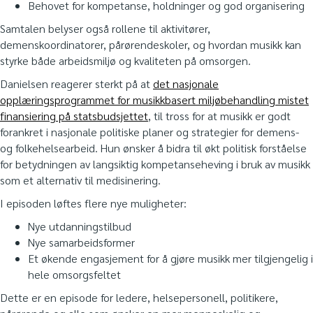
Behovet for kompetanse, holdninger og god organisering
Samtalen belyser også rollene til aktivitører,
demenskoordinatorer, pårørendeskoler, og hvordan musikk kan
styrke både arbeidsmiljø og kvaliteten på omsorgen.
Danielsen reagerer sterkt på at
det nasjonale
opplæringsprogrammet for musikkbasert miljøbehandling mistet
finansiering på statsbudsjettet
, til tross for at musikk er godt
forankret i nasjonale politiske planer og strategier for demens-
og folkehelsearbeid. Hun ønsker å bidra til økt politisk forståelse
for betydningen av langsiktig kompetanseheving i bruk av musikk
som et alternativ til medisinering.
I episoden løftes flere nye muligheter:
Nye utdanningstilbud
Nye samarbeidsformer
Et økende engasjement for å gjøre musikk mer tilgjengelig i
hele omsorgsfeltet
Dette er en episode for ledere, helsepersonell, politikere,