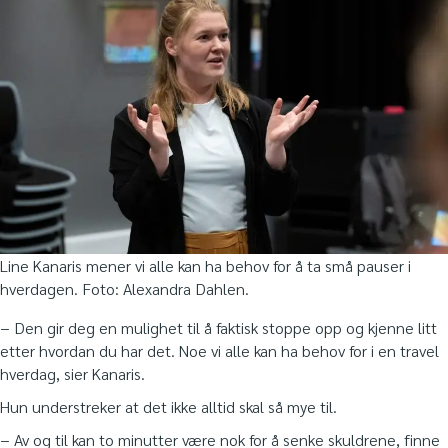
Line Kanaris mener vi alle kan ha behov for å ta små pauser i
hverdagen. Foto: Alexandra Dahlen.
− Den gir deg en mulighet til å faktisk stoppe opp og kjenne litt
etter hvordan du har det. Noe vi alle kan ha behov for i en travel
hverdag, sier Kanaris.
Hun understreker at det ikke alltid skal så mye til.
− Av og til kan to minutter være nok for å senke skuldrene, finne