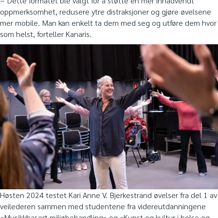
− Dette formatet ble valgt for å støtte en mer innadvendt
oppmerksomhet, redusere ytre distraksjoner og gjøre øvelsene
mer mobile. Man kan enkelt ta dem med seg og utføre dem hvor
som helst, forteller Kanaris.
Høsten 2024 testet Kari Anne V. Bjerkestrand øvelser fra del 1 av
veilederen sammen med studentene fra videreutdanningene
«Musikkbasert miljøbehandling» og «Kunst og kultur i helse og