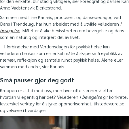
for den enkelte, blir stadig viktigere, sier koreograf og danser Kari
Anne Vadstensvik Bjerkestrand.
Sammen med Line Kanaris, produsent og dansepedagog ved
Dans i Trøndelag, har hun arbeidet med å utvikle veilederen
I
bevegelse
. Målet er å øke bevisstheten om bevegelse og dans
som en naturlig og integrert del av livet.
− I forbindelse med Verdensdagen for psykisk helse kan
veilederen brukes som en enkel måte å skape små øyeblikk av
nærvær, refleksjon og samtale rundt psykisk helse. Alene eller
sammen med andre, sier Kanaris.
Små pauser gjør deg godt
Kroppen er alltid med oss, men hvor ofte kjenner vi etter
hvordan vi egentlig har det? Veilederen
I bevegelse
gir konkrete,
lavterskel verktøy for å styrke oppmerksomhet, tilstedeværelse
og velvære i hverdagen.