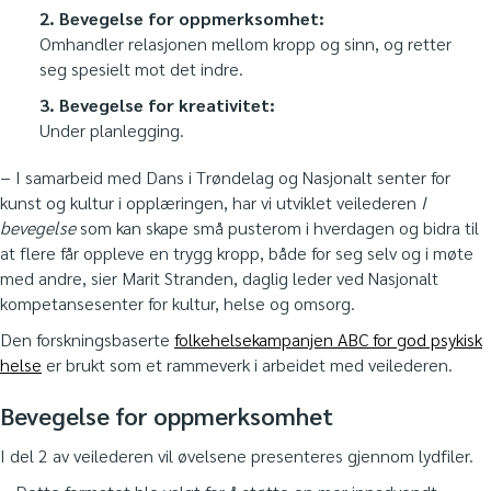
2. Bevegelse for oppmerksomhet:
Omhandler relasjonen mellom kropp og sinn, og retter
seg spesielt mot det indre.
3. Bevegelse for kreativitet:
Under planlegging.
− I samarbeid med Dans i Trøndelag og Nasjonalt senter for
kunst og kultur i opplæringen, har vi utviklet veilederen
I
bevegelse
som kan skape små pusterom i hverdagen og bidra til
at flere får oppleve en trygg kropp, både for seg selv og i møte
med andre, sier Marit Stranden, daglig leder ved Nasjonalt
kompetansesenter for kultur, helse og omsorg.
Den forskningsbaserte
folkehelsekampanjen ABC for god psykisk
helse
er brukt som et rammeverk i arbeidet med veilederen.
Bevegelse for oppmerksomhet
I del 2 av veilederen vil øvelsene presenteres gjennom lydfiler.