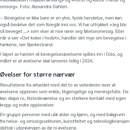
omsorg». Foto: Alexandra Dahlen.
− Bevegelse er ikke bare er en ytre, fysisk hendelse, men kan
også beskrive det som foregår inni oss. Vi har uttrykket «Jeg ble
så beveget …» som viser at noe rører seg følelsesmessig. Eller
når vi sier «Det koker i hodet», handler det mye om bevegelse i
tankene, sier Bjerkestrand.
I løpet av høsten vil bevegelsesøvelsene spilles inn i Oslo, og
målet er at øvelsene skal lanseres tidlig i 2026.
Øvelser for større nærvær
Resultatene fra arbeidet med del to av veilederen viser at
øvelsene oppleves som enkle, tilgjengelige og meningsfulle. De
kan skape ro, tilstedeværelse og en sterkere kontakt med egen
kropp og indre opplevelser.
En gruppe personer med ulik alder og kjønn, og med bakgrunn
fra helse- og omsorgssektoren, kunstfeltet og teknologibransjen
deltok i utprøvingen av de ni øvelsene.