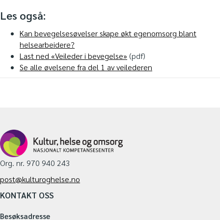
Les også:
Kan bevegelsesøvelser skape økt egenomsorg blant
helsearbeidere?
Last ned «Veileder i bevegelse»
(pdf)
Se alle øvelsene fra del 1 av veilederen
Org. nr. 970 940 243
post@kulturoghelse.no
KONTAKT OSS
Besøksadresse