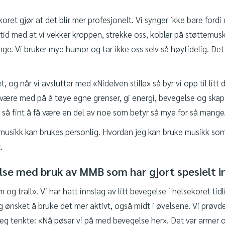
ret gjør at det blir mer profesjonelt. Vi synger ikke bare fordi 
tid med at vi vekker kroppen, strekke oss, kobler på støttemusk
e. Vi bruker mye humor og tar ikke oss selv så høytidelig. Det e
et, og når vi avslutter med «Nidelven stille» så byr vi opp til litt 
være med på å tøye egne grenser, gi energi, bevegelse og skape
 så fint å få være en del av noe som betyr så mye for så mange
usikk kan brukes personlig. Hvordan jeg kan bruke musikk so
.
else med bruk av MMB som har gjort spesielt i
og trall». Vi har hatt innslag av litt bevegelse i helsekoret tid
g ønsket å bruke det mer aktivt, også midt i øvelsene. Vi prøvde 
 tenkte: «Nå pøser vi på med bevegelse her». Det var armer og b