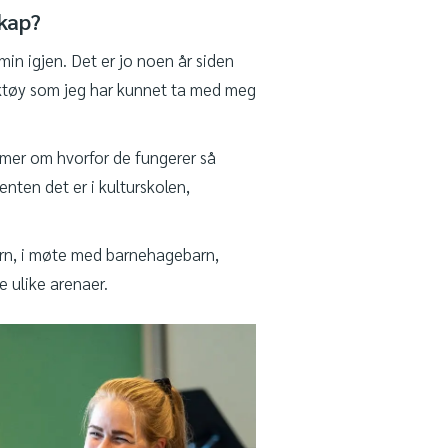
skap?
in igjen. Det er jo noen år siden
rktøy som jeg har kunnet ta med meg
t mer om hvorfor de fungerer så
enten det er i kulturskolen,
arn, i møte med barnehagebarn,
e ulike arenaer.