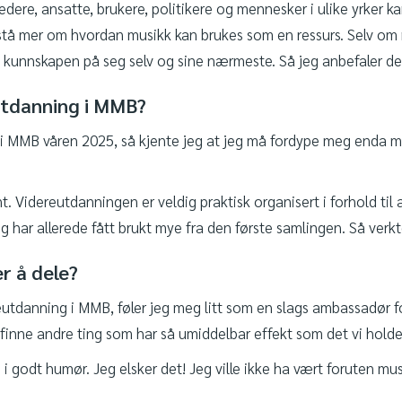
. Ledere, ansatte, brukere, politikere og mennesker i ulike yrker k
stå mer om hvordan musikk kan brukes som en ressurs. Selv om
kunnskapen på seg selv og sine nærmeste. Så jeg anbefaler det t
utdanning i MMB?
s i MMB våren 2025, så kjente jeg at jeg må fordype meg enda me
Videreutdanningen er veldig praktisk organisert i forhold til at
g har allerede fått brukt mye fra den første samlingen. Så verkt
r å dele?
reutdanning i MMB, føler jeg meg litt som en slags ambassadør f
å finne andre ting som har så umiddelbar effekt som det vi hold
 godt humør. Jeg elsker det! Jeg ville ikke ha vært foruten musi