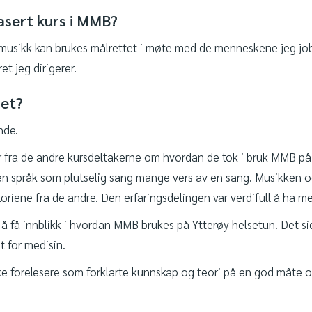
asert kurs i MMB?
musikk kan brukes målrettet i møte med de menneskene jeg jo
t jeg dirigerer.
set?
nde.
er fra de andre kursdeltakerne om hvordan de tok i bruk MMB på 
en språk som plutselig sang mange vers av en sang. Musikken og 
storiene fra de andre. Den erfaringsdelingen var verdifull å ha m
e å få innblikk i hvordan MMB brukes på Ytterøy helsetun. Det s
t for medisin.
inke forelesere som forklarte kunnskap og teori på en god måte og