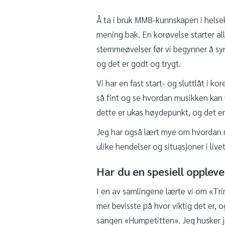
Å ta i bruk MMB-kunnskapen i helseko
mening bak. En korøvelse starter all
stemmeøvelser før vi begynner å syng
og det er godt og trygt.
Vi har en fast start- og sluttlåt i kor
så fint og se hvordan musikken kan 
dette er ukas høydepunkt, og det er
Jeg har også lært mye om hvordan m
ulike hendelser og situasjoner i livet
Har du en spesiell opplev
I en av samlingene lærte vi om «Trim 
mer bevisste på hvor viktig det er, o
sangen «Humpetitten». Jeg husker jeg