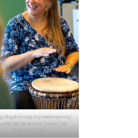
eg nå også har valgt å ta videreutdanning i
er det fordi jeg ser at det fungerer. Foto:
Alexandra Dahlen.