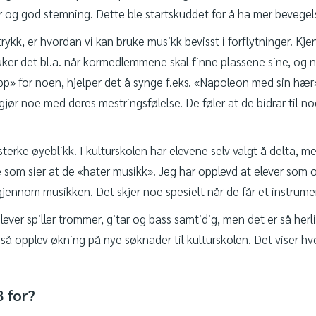
r og god stemning. Dette ble startskuddet for å ha mer bevegels
rykk, er hvordan vi kan bruke musikk bevisst i forflytninger. Kj
uker det bl.a. når kormedlemmene skal finne plassene sine, og når
opp» for noen, hjelper det å synge f.eks. «Napoleon med sin hær
 gjør noe med deres mestringsfølelse. De føler at de bidrar til n
terke øyeblikk. I kulturskolen har elevene selv valgt å delta, m
e som sier at de «hater musikk». Jeg har opplevd at elever som 
gjennom musikken. Det skjer noe spesielt når de får et instrume
elever spiller trommer, gitar og bass samtidig, men det er så herl
gså opplev økning på nye søknader til kulturskolen. Det viser h
 for?