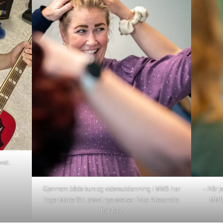
ivat.
Gjennom både kurs og videreutdanning i MMB har
– Når j
Inger Marie fått prøvd nye øvelser. Foto: Alexandra
MMB, 
Dahlen.