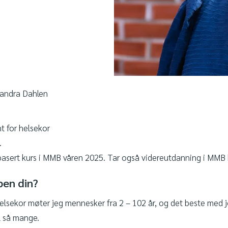
xandra Dahlen
t for helsekor
.
asert kurs i MMB våren 2025. Tar også videreutdanning i MMB
ben din?
helsekor møter jeg mennesker fra 2 – 102 år, og det beste med 
l så mange.