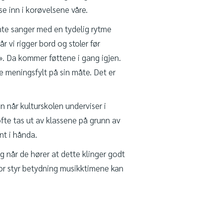
e inn i korøvelsene våre.
ente sanger med en tydelig rytme
 vi rigger bord og stoler før
». Da kommer føttene i gang igjen.
oe meningsfylt på sin måte. Det er
en når kulturskolen underviser i
ofte tas ut av klassene på grunn av
nt i hånda.
ig når de hører at dette klinger godt
vor styr betydning musikktimene kan