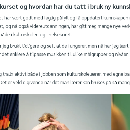
 kurset og hvordan har du tatt i bruk ny kunn
t har vært godt med faglig påfyll og få oppdatert kunnskapen m
et, og nå også videreutdanningen, har gitt meg mange nye ve
både i kulturskolen og i helsekoret.
 jeg brukt tidligere og sett at de fungerer, men nå har jeg lær
r det enklere å tilpasse musikken til ulike målgrupper og nivåer, 
g trall» aktivt både i jobben som kulturskolelærer, med egne b
. Det er veldig givende når det man lærer kan brukes på så mang