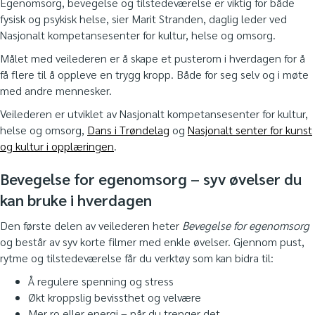
Egenomsorg, bevegelse og tilstedeværelse er viktig for både
fysisk og psykisk helse, sier Marit Stranden, daglig leder ved
Nasjonalt kompetansesenter for kultur, helse og omsorg.
Målet med veilederen er å skape et pusterom i hverdagen for å
få flere til å oppleve en trygg kropp. Både for seg selv og i møte
med andre mennesker.
Veilederen er utviklet av Nasjonalt kompetansesenter for kultur,
helse og omsorg,
Dans i Trøndelag
og
Nasjonalt senter for kunst
og kultur i opplæringen
.
Bevegelse for egenomsorg – syv øvelser du
kan bruke i hverdagen
Den første delen av veilederen heter
Bevegelse for egenomsorg
og består av syv korte filmer med enkle øvelser. Gjennom pust,
rytme og tilstedeværelse får du verktøy som kan bidra til:
Å regulere spenning og stress
Økt kroppslig bevissthet og velvære
Mer ro eller energi – når du trenger det