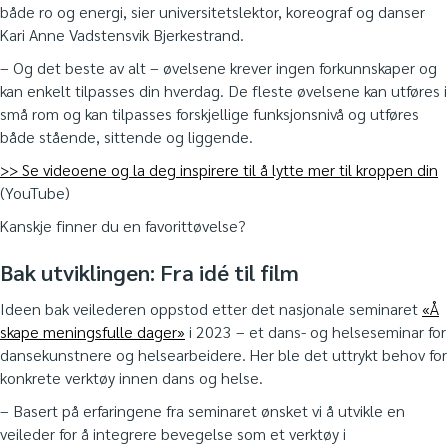
både ro og energi, sier universitetslektor, koreograf og danser
Kari Anne Vadstensvik Bjerkestrand.
– Og det beste av alt – øvelsene krever ingen forkunnskaper og
kan enkelt tilpasses din hverdag. De fleste øvelsene kan utføres i
små rom og kan tilpasses forskjellige funksjonsnivå og utføres
både stående, sittende og liggende.
>> Se videoene og la deg inspirere til å lytte mer til kroppen din
(YouTube)
Kanskje finner du en favorittøvelse?
Bak utviklingen: Fra idé til film
Ideen bak veilederen oppstod etter det nasjonale seminaret
«Å
skape meningsfulle dager»
i 2023 – et dans- og helseseminar for
dansekunstnere og helsearbeidere. Her ble det uttrykt behov for
konkrete verktøy innen dans og helse.
– Basert på erfaringene fra seminaret ønsket vi å utvikle en
veileder for å integrere bevegelse som et verktøy i