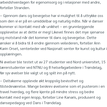
arbeidshverdagen for egenomsorg og i relasjoner med andre,
forteller Stranden.
– Gjennom dans og bevegelse har vi mulighet til å uttrykke oss
som den vi er på en umiddelbar og naturlig måte. Når vi danser
kommer vi i kontakt med vår unikhet – en grunnleggende
opplevelse av at dette er meg! Likevel finnes det mye sjenanse
og motstand når det kommer til dans og bevegelse. Dette
ønsker vi å bidra til å endre gjennom veilederen, forteller Ann
Karin Orset, senterleder ved Nasjonalt senter for kunst og kultur i
opplæringen.
Ni øvelser ble testet ut av 27 studenter ved Nord universitet, 15
lærerstudenter ved NTNU og 8 helsefagarbeidere i Trøndelag,
før syv øvelser ble valgt ut og spilt inn på nytt.
– Deltakerne opplevde økt kroppslig bevissthet og
tilstedeværelse. Mange beskrev øvelsene som et pusterom i en
travel hverdag, og flere kjente på mindre stress og bedre
kontakt med egen kropp, forteller Line Kanaris, produsent og
dansepedagog ved Dans i Trøndelag.