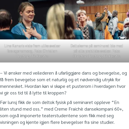
Line Kanaris viste frem ulike øvelser
Deltakerne på seminaret ble med
fore egenomsorg. Foto: Christian
på alle praktiske øvelser. Foto:
Trustrup, TA-Kreativ.
Christian Trustrup, TA-Kreativ.
– Vi ønsker med veilederen å ufarliggjøre dans og bevegelse, og
få frem bevegelse som et naturlig og et nødvendig utrykk for
mennesket. Hvordan kan vi skape et pusterom i hverdagen hvor
vi gir oss tid til å lytte til kroppen?
Før lunsj fikk de som deltok fysisk på seminaret oppleve “En
liten stund med oss.” med Creme Fraichè dansekompani 60+,
som også imponerte teaterstudentene som fikk med seg
visningen og kjente igjen flere bevegelser fra sine studier.