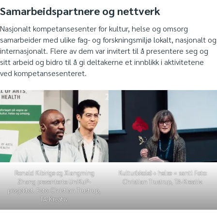
Samarbeidspartnere og nettverk
Nasjonalt kompetansesenter for kultur, helse og omsorg
samarbeider med ulike fag- og forskningsmiljø lokalt, nasjonalt og
internasjonalt. Flere av dem var invitert til å presentere seg og
sitt arbeid og bidro til å gi deltakerne et innblikk i aktivitetene
ved kompetansesenteret.
Ronald Kibirige og Xiangming
Kultur(skole) + helse = sant! Foto:
Zhang presenterte UniKuP-
Christian Trustrup, TA-Kreativ.
prosjektet. Foto: Christian Trustrup,
TA-Kreativ.