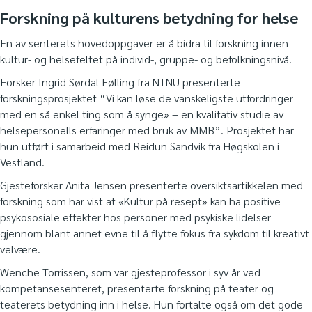
Forskning på kulturens betydning for helse
En av senterets hovedoppgaver er å bidra til forskning innen
kultur- og helsefeltet på individ-, gruppe- og befolkningsnivå.
Forsker Ingrid Sørdal Følling fra NTNU presenterte
forskningsprosjektet “Vi kan løse de vanskeligste utfordringer
med en så enkel ting som å synge» – en kvalitativ studie av
helsepersonells erfaringer med bruk av MMB”. Prosjektet har
hun utført i samarbeid med Reidun Sandvik fra Høgskolen i
Vestland.
Gjesteforsker Anita Jensen presenterte oversiktsartikkelen med
forskning som har vist at «Kultur på resept» kan ha positive
psykososiale effekter hos personer med psykiske lidelser
gjennom blant annet evne til å flytte fokus fra sykdom til kreativt
velvære.
Wenche Torrissen, som var gjesteprofessor i syv år ved
kompetansesenteret, presenterte forskning på teater og
teaterets betydning inn i helse. Hun fortalte også om det gode