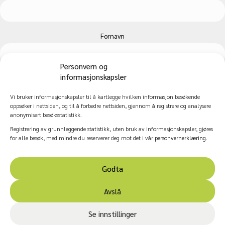
Fornavn
Personvern og
informasjonskapsler
Etternavn
Vi bruker informasjonskapsler til å kartlegge hvilken informasjon besøkende
oppsøker i nettsiden, og til å forbedre nettsiden, gjennom å registrere og analysere
anonymisert besøksstatistikk.
Registrering av grunnleggende statistikk, uten bruk av informasjonskapsler, gjøres
for alle besøk, med mindre du reserverer deg mot det i vår
personvernerklæring
.
Godta
© 2026 Nasjonalt kompetansesenter for kultur, helse og
Avslå
omsorg.
Personvern og informasjonskapsler
|
Innstillinger for
Se innstillinger
informasjonskapsler