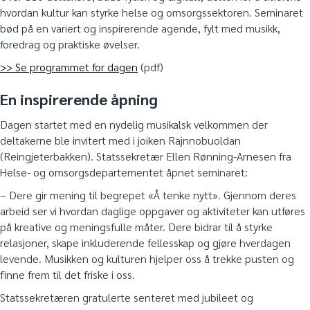
hvordan kultur kan styrke helse og omsorgssektoren. Seminaret
bød på en variert og inspirerende agende, fylt med musikk,
foredrag og praktiske øvelser.
>> Se programmet for dagen
(pdf)
En inspirerende åpning
Dagen startet med en nydelig musikalsk velkommen der
deltakerne ble invitert med i joiken Räjnnobuoldan
(Reingjeterbakken). Statssekretær Ellen Rønning-Arnesen fra
Helse- og omsorgsdepartementet åpnet seminaret:
– Dere gir mening til begrepet «Å tenke nytt». Gjennom deres
arbeid ser vi hvordan daglige oppgaver og aktiviteter kan utføres
på kreative og meningsfulle måter. Dere bidrar til å styrke
relasjoner, skape inkluderende fellesskap og gjøre hverdagen
levende. Musikken og kulturen hjelper oss å trekke pusten og
finne frem til det friske i oss.
Statssekretæren gratulerte senteret med jubileet og