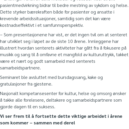
pasientmedvirkning bidrar til bedre mestring av sykdom og helse.
Dette styrker bærekraften både for pasienter og ansatte i
krevende arbeidssituasjoner, samtidig som det kan være
kostnadseffektivt i et samfunnsperspektiv.
– Som presentasjonene har vist, er det ingen tvil om at senteret
har utviklet seg i løpet av de siste 10 årene. Innleggene har
illustrert hvordan senterets aktiviteter har gått fra å fokusere på
musikk og sang til å omfavne et mangfold av kulturuttrykk, takket
være et nært og godt samarbeid med senterets
samarbeidspartnere.
Seminaret ble avsluttet med bursdagssang, kake og
gratulasjoner fra gjestene.
Nasjonalt kompetansesenter for kultur, helse og omsorg ønsker
å takke alle forelesere, deltakere og samarbeidspartnere som
gjorde dagen til en suksess.
Vi ser frem til å fortsette dette viktige arbeidet i årene
som kommer – sammen med dere!