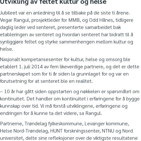
Utvikling av feltet kultur og helse
Jubileet var en anledning til å se tilbake på de siste ti årene.
Vegar Rangul, prosjektleder for MMB, og Odd Hånes, tidligere
daglig leder ved senteret, presenterte samarbeidet bak
etableringen av senteret og hvordan senteret har bidratt til å
synliggjøre feltet og styrke sammenhengen mellom kultur og
helse.
Nasjonalt kompetansesenter for kultur, helse og omsorg ble
etablert 1. juli 2014 av fem likeverdige partnere, og det er dette
partnerskapet som for ti år siden la grunnlaget for og var en
forutsetning for at senteret ble en realitet.
– 10 år har gått siden oppstarten og nøkkelen er spørsmålet om
kontinuitet. Det handler om kontinuitet i erfaringene for å bygge
kunnskap over tid. Vi må forstå utviklingene, erfaringene og
endringen for å kunne ta det videre, sa Rangul.
Partnerne, Trøndelag fylkeskommune, Levanger kommune,
Helse Nord-Trøndelag, HUNT forskningssenter, NTNU og Nord
universitet, delte sine refleksjoner over de viktigste resultatene