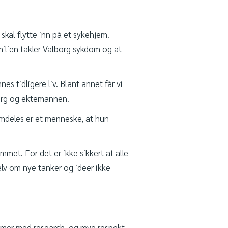
skal flytte inn på et sykehjem.
milien takler Valborg sykdom og at
s tidligere liv. Blant annet får vi
borg og ektemannen.
remdeles er et menneske, at hun
met. For det er ikke sikkert at alle
elv om nye tanker og ideer ikke
timer med research, og mye respekt