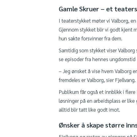
Gamle Skruer – et teate
I teaterstykket møter vi Valborg, e
Gjennom stykket blir vi godt kjent 
hun sakte forsvinner fra dem.
Samtidig som stykket viser Valborg s
se episoder fra hennes ungdomstid 
– Jeg ønsket å vise hvem Valborg er
fremdeles er Valborg, sier Fjellvang.
Publikum får også et innblikk i fle
løsninger på en arbeidsplass er lik
alltid blir tatt like godt imot.
Ønsker å skape større inns
Fjellvang og resten av gjengen på 