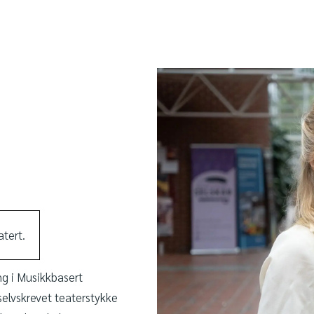
tert.
g i Musikkbasert
selvskrevet teaterstykke