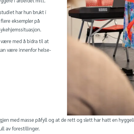
yggere i arbeidet mitt.
studiet har hun brukt i
r flere eksempler på
sykehjemssituasjon.
være med å bidra til at
 kan være innenfor helse-
 igjen med masse påfyll og at de rett og slett har hatt en hyggel
l av forestillinger.