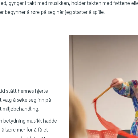
 med, gynger i takt med musikken, holder takten med føttene ell
er begynner å røre på seg når jeg starter å spille.
id stått hennes hjerte
t valg å søke seg inn på
t miljøbehandling.
ken betydning musikk hadde
g å lære mer for å få et