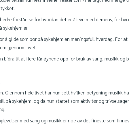
stykket.
l bedre forståelse for hvordan det er å leve med demens, for hv
å sykehjem er.
r å gi de som bor på sykehjem en meningsfull hverdag. For at de
dem gjennom livet.
kan bidra til at flere får øynene opp for bruk av sang, musikk o
k
. Gjennom hele livet har hun sett hvilken betydning musikk har 
ill på sykehjem, og da hun startet som aktivitør og trivselsag
ag.
plevelser med sang og musikk er noe av det fineste som finnes,