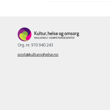
Org. nr. 970 940 243
post@kulturoghelse.no