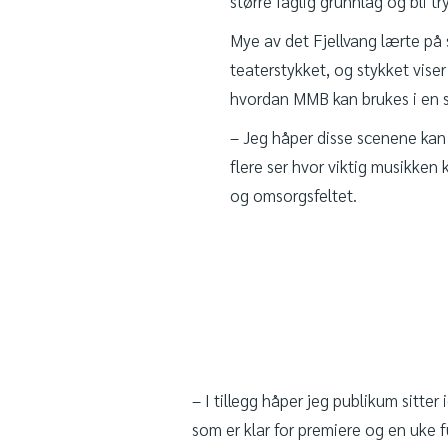
større faglig grunnlag og bli tr
Mye av det Fjellvang lærte på 
teaterstykket, og stykket vise
hvordan MMB kan brukes i en 
– Jeg håper disse scenene kan 
flere ser hvor viktig musikken
og omsorgsfeltet.
– I tillegg håper jeg publikum sitter
som er klar for premiere og en uke ful