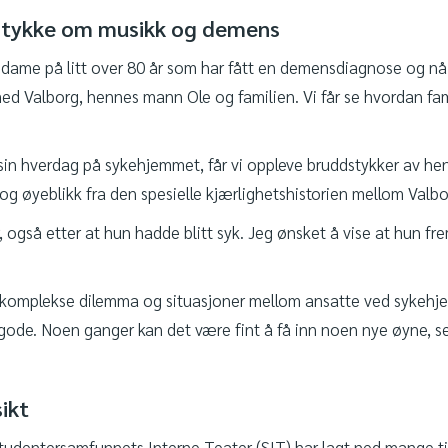
rstykke om musikk og demens
n dame på litt over 80 år som har fått en demensdiagnose og nå 
med Valborg, hennes mann Ole og familien. Vi får se hvordan fa
in hverdag på sykehjemmet, får vi oppleve bruddstykker av henne
og øyeblikk fra den spesielle kjærlighetshistorien mellom Val
, også etter at hun hadde blitt syk. Jeg ønsket å vise at hun f
re komplekse dilemma og situasjoner mellom ansatte ved sykehjem
e gode. Noen ganger kan det være fint å få inn noen nye øyne, s
ikt
Studentersamfunnets Interne Teater (SIT) har lagt ned mange 