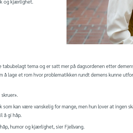
k og kjærlighet.
e tabubelagt tema og er satt mer på dagsordenen etter demensk
om å lage et rom hvor problematikken rundt demens kunne utfo
 skruer».
k som kan være vanskelig for mange, men hun lover at ingen skal
l å gi håp.
 håp, humor og kjærlighet, sier Fjellvang.