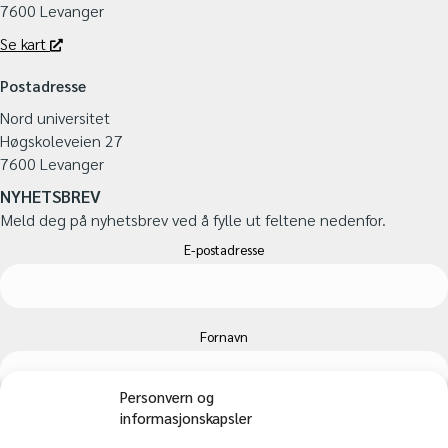
7600 Levanger
Se kart
Postadresse
Nord universitet
Høgskoleveien 27
7600 Levanger
NYHETSBREV
Meld deg på nyhetsbrev ved å fylle ut feltene nedenfor.
E-postadresse
Fornavn
Personvern og
informasjonskapsler
Etternavn