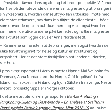
– Prosjektet favner dans og aldring i et bredt perspektiv. Vi åpner
for å se på den utøvende danserens muligheter og utfordringer i
sin yrkespraksis, hvordan danseuttrykk kan utforskes i møte med
eldre statistdansere, hva dans kan tilføre de aller eldste – både
som utøvende og som publikummere, og vi ser også hvordan
rammene i de ulike landene påvirker feltet og hvilke muligheter
for aktivitet som ligger der, sier Anna Nordanstedt.
– Rammene omhandler støtteordninger, men også hvordan de
ulike forvaltningsnivå for helse og kultur er strukturert og
organisert. Her er det store forskjeller blant landene i Norden,
sier hun.
I prosjektgruppemøtet i Aarhus møttes Nønne Mai Svalholm fra
Danmark, Anna Nordanstedt fra Norge, Ólöf Ingólfsdóttir fra
Island, Elli Isokosli fra Finland og Björn Säfsten fra Sverige. Neste
møtet i prosjektgruppa er i Norge i oktober.
I dette møtet ble forskningsrapporten
Gentænk aldring i
Ringkøbing-Skjern og Ikast-Brande – En analyse af Svalholm
Dans’ projekt Rethink Ageing, Region Midt 2018-19
av Louise