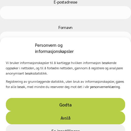
E-postadresse
Fornavn
Personvern og
informasjonskapsler
Etternavn
Vi bruker informasjonskapsler til å kartlegge hvilken informasjon besøkende
oppsøker i nettsiden, og til å forbedre nettsiden, gjennom å registrere og analysere
anonymisert besøksstatistikk.
Registrering av grunnleggende statistikk, uten bruk av informasjonskapsler, gjøres
for alle besøk, med mindre du reserverer deg mot det i vår
personvernerklæring
.
Godta
© 2026 Nasjonalt kompetansesenter for kultur, helse og
Avslå
omsorg.
Personvern og informasjonskapsler
|
Innstillinger for
Se innstillinger