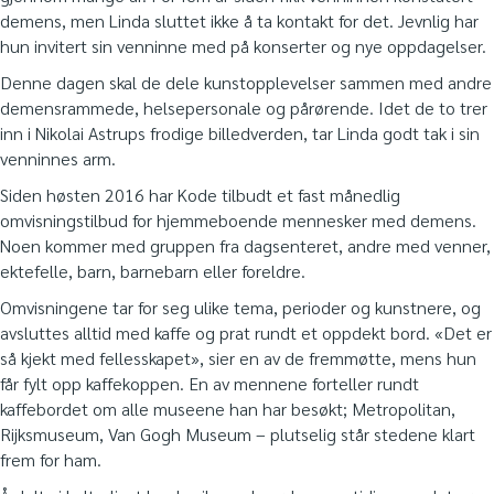
demens, men Linda sluttet ikke å ta kontakt for det. Jevnlig har
hun invitert sin venninne med på konserter og nye oppdagelser.
Denne dagen skal de dele kunstopplevelser sammen med andre
demensrammede, helsepersonale og pårørende. Idet de to trer
inn i Nikolai Astrups frodige billedverden, tar Linda godt tak i sin
venninnes arm.
Siden høsten 2016 har Kode tilbudt et fast månedlig
omvisningstilbud for hjemmeboende mennesker med demens.
Noen kommer med gruppen fra dagsenteret, andre med venner,
ektefelle, barn, barnebarn eller foreldre.
Omvisningene tar for seg ulike tema, perioder og kunstnere, og
avsluttes alltid med kaffe og prat rundt et oppdekt bord. «Det er
så kjekt med fellesskapet», sier en av de fremmøtte, mens hun
får fylt opp kaffekoppen. En av mennene forteller rundt
kaffebordet om alle museene han har besøkt; Metropolitan,
Rijksmuseum, Van Gogh Museum – plutselig står stedene klart
frem for ham.