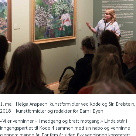
1. mai
Helga Anspach, kunstformidler ved Kode og Siri Breistein,
2018
kunstformidler og redaktør for Barn i Byen
«Vi er venninner – i medgang og bratt motgang.» Linda står i
inngangspartiet til Kode 4 sammen med sin nabo og venninne
gjennom mange år. For fem år siden fikk venninnen konstatert