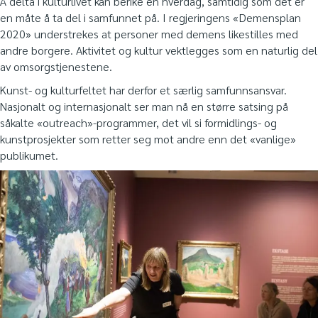
Å delta i kulturlivet kan berike en hverdag, samtidig som det er
en måte å ta del i samfunnet på. I regjeringens «Demensplan
2020» understrekes at personer med demens likestilles med
andre borgere. Aktivitet og kultur vektlegges som en naturlig del
av omsorgstjenestene.
Kunst- og kulturfeltet har derfor et særlig samfunnsansvar.
Nasjonalt og internasjonalt ser man nå en større satsing på
såkalte «outreach»-programmer, det vil si formidlings- og
kunstprosjekter som retter seg mot andre enn det «vanlige»
publikumet.