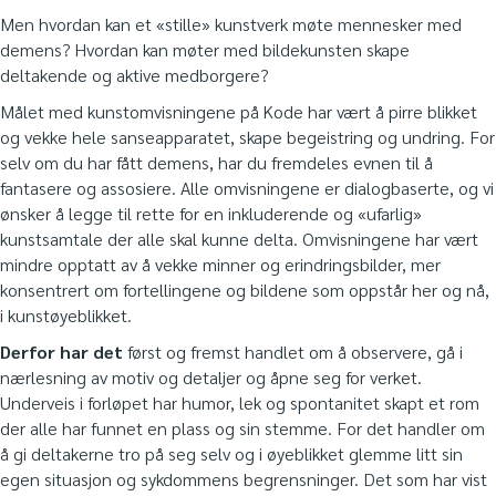
Men hvordan kan et «stille» kunstverk møte mennesker med
demens? Hvordan kan møter med bildekunsten skape
deltakende og aktive medborgere?
Målet med kunstomvisningene på Kode har vært å pirre blikket
og vekke hele sanseapparatet, skape begeistring og undring. For
selv om du har fått demens, har du fremdeles evnen til å
fantasere og assosiere. Alle omvisningene er dialogbaserte, og vi
ønsker å legge til rette for en inkluderende og «ufarlig»
kunstsamtale der alle skal kunne delta. Omvisningene har vært
mindre opptatt av å vekke minner og erindringsbilder, mer
konsentrert om fortellingene og bildene som oppstår her og nå,
i kunstøyeblikket.
Derfor har det
først og fremst handlet om å observere, gå i
nærlesning av motiv og detaljer og åpne seg for verket.
Underveis i forløpet har humor, lek og spontanitet skapt et rom
der alle har funnet en plass og sin stemme. For det handler om
å gi deltakerne tro på seg selv og i øyeblikket glemme litt sin
egen situasjon og sykdommens begrensninger. Det som har vist