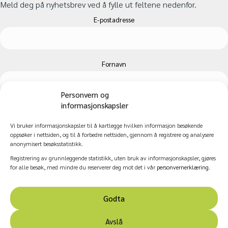
Meld deg på nyhetsbrev ved å fylle ut feltene nedenfor.
E-postadresse
Fornavn
Personvern og
informasjonskapsler
Etternavn
Vi bruker informasjonskapsler til å kartlegge hvilken informasjon besøkende
oppsøker i nettsiden, og til å forbedre nettsiden, gjennom å registrere og analysere
anonymisert besøksstatistikk.
Registrering av grunnleggende statistikk, uten bruk av informasjonskapsler, gjøres
for alle besøk, med mindre du reserverer deg mot det i vår
personvernerklæring
.
Godta
© 2026 Nasjonalt kompetansesenter for kultur, helse og
Avslå
omsorg.