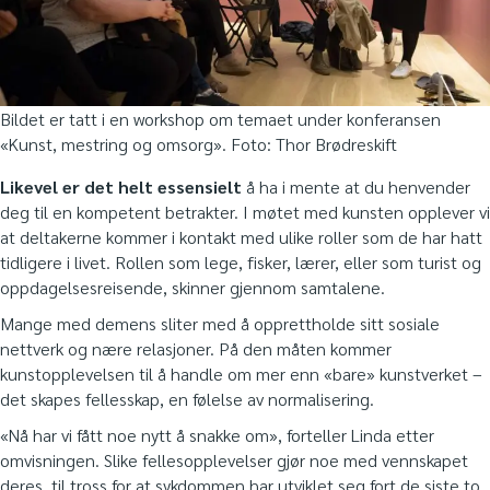
Bildet er tatt i en workshop om temaet under konferansen
«Kunst, mestring og omsorg». Foto: Thor Brødreskift
Likevel er det helt essensielt
å ha i mente at du henvender
deg til en kompetent betrakter. I møtet med kunsten opplever vi
at deltakerne kommer i kontakt med ulike roller som de har hatt
tidligere i livet. Rollen som lege, fisker, lærer, eller som turist og
oppdagelsesreisende, skinner gjennom samtalene.
Mange med demens sliter med å opprettholde sitt sosiale
nettverk og nære relasjoner. På den måten kommer
kunstopplevelsen til å handle om mer enn «bare» kunstverket –
det skapes fellesskap, en følelse av normalisering.
«Nå har vi fått noe nytt å snakke om», forteller Linda etter
omvisningen. Slike fellesopplevelser gjør noe med vennskapet
deres, til tross for at sykdommen har utviklet seg fort de siste to