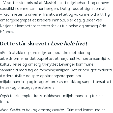
– Vi setter stor pris på at Musikkbasert miljøbehandling er nevnt
spesifikt i denne sammenhengen. Det gir oss et signal om at
virksomheten vi driver er framtidsrettet og vil kunne bidra til å gi
omsorgsbegrepet et bredere innhold, sier daglig leder ved
Nasjonalt kompetansesenter for kultur, helse og omsorg Odd
Håpnes.
Dette står skrevet i
Leve hele livet
«For å utvikle og spre miljøterapeutiske metoder og
arbeidsformer er det opprettet et nasjonalt kompetansemiljø for
kultur, helse og omsorg tilknyttet Levanger kommune i
samarbeid med fag og forskningsmiljøer. Det er bevilget midler til
å videreutvikle og spre opplæringsprogram om
miljøbehandling og integrert bruk av musikk og sang til ansatte i
helse- og omsorgstjenestene.»
Også to eksempler fra Musikkbasert miljøbehandling trekkes
fram:
«Ved
Feviktun bo- og omsorgssenter
i Grimstad kommune er