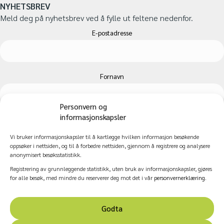
NYHETSBREV
Meld deg på nyhetsbrev ved å fylle ut feltene nedenfor.
E-postadresse
Fornavn
Personvern og
informasjonskapsler
Etternavn
Vi bruker informasjonskapsler til å kartlegge hvilken informasjon besøkende
oppsøker i nettsiden, og til å forbedre nettsiden, gjennom å registrere og analysere
anonymisert besøksstatistikk.
Registrering av grunnleggende statistikk, uten bruk av informasjonskapsler, gjøres
for alle besøk, med mindre du reserverer deg mot det i vår
personvernerklæring
.
Godta
© 2026 Nasjonalt kompetansesenter for kultur, helse og